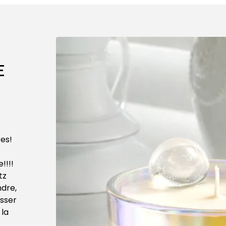
E
res!
!!!!
tz
ndre,
isser
 la