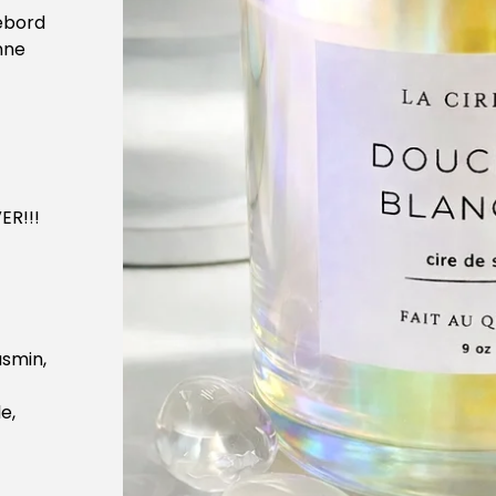
rebord
nne
ER!!!
asmin,
e,